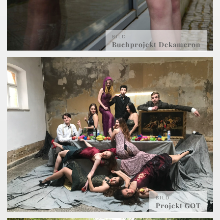
BILD
Buchprojekt Dekameron
BILD
Projekt GOT