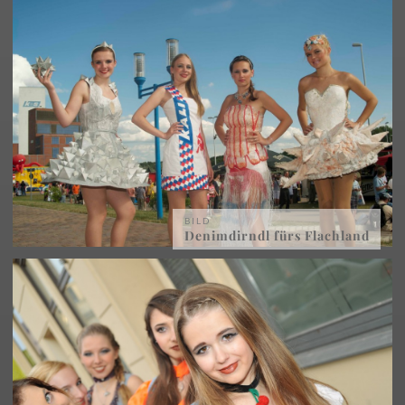
BILD
Denimdirndl fürs Flachland